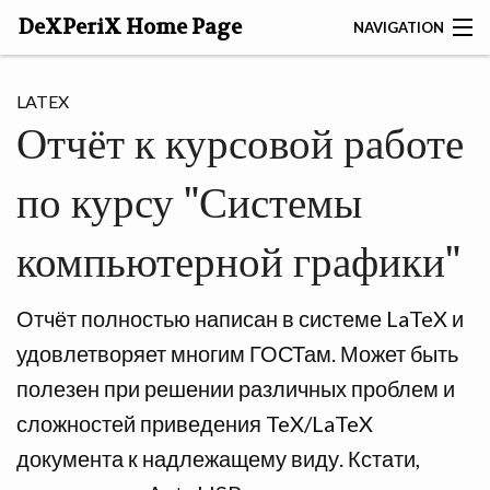
DeXPeriX Home Page
NAVIGATION
SEARCH
LATEX
Отчёт к курсовой работе
ABOUT
по курсу "Системы
DEXP
GAMES
компьютерной графики"
TOOLS
Отчёт полностью написан в системе LaTeX и
SITES
удовлетворяет многим ГОСТам. Может быть
полезен при решении различных проблем и
ARTICLES
сложностей приведения TeX/LaTeX
документа к надлежащему виду. Кстати,
PHOTO