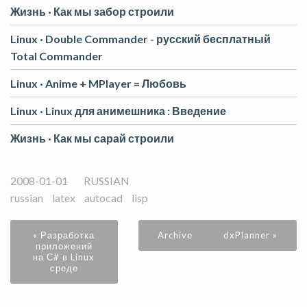
Жизнь ·
Как мы забор строили
Linux ·
Double Commander - русский бесплатный
Total Commander
Linux ·
Anime + MPlayer = Любовь
Linux ·
Linux для анимешника : Введение
Жизнь ·
Как мы сарай строили
2008-01-01
RUSSIAN
russian
latex
autocad
lisp
« Разработка
Archive
dxPlanner »
приложений
на С# в Linux
среде